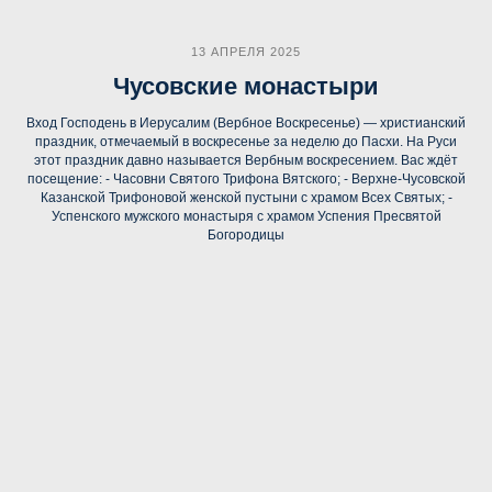
13 АПРЕЛЯ 2025
Чусовские монастыри
Вход Господень в Иерусалим (Вербное Воскресенье) — христианский
праздник, отмечаемый в воскресенье за неделю до Пасхи. На Руси
этот праздник давно называется Вербным воскресением. Вас ждёт
посещение: - Часовни Святого Трифона Вятского; - Верхне-Чусовской
Казанской Трифоновой женской пустыни с храмом Всех Святых; -
Успенского мужского монастыря с храмом Успения Пресвятой
Богородицы