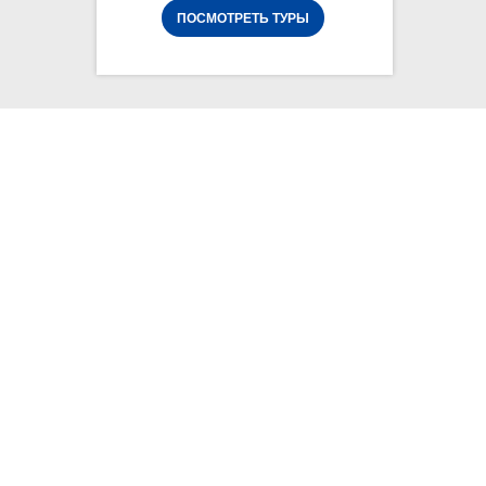
ПОСМОТРЕТЬ ТУРЫ
ТУРИСТИЧЕСКАЯ КОМПАНИЯ
"БЕЛЫЙ КАМЕНЬ"
УНИКАЛЬНЫЕ
ТУРЫ ПО
РОССИИ