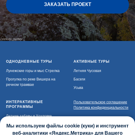
ЗАКАЗАТЬ ПРОЕКТ
ОДНОДНЕВНЫЕ ТУРЫ
АКТИВНЫЕ ТУРЫ
Лунежские горы и мыс Стрелка
Летняя Чусовая
Прогулка по реке Вишера на
Басеги
речном трамвае
Усьва
ИНТЕРАКТИВНЫЕ
Пользовательское соглашение
ПРОГРАММЫ
Политика конфиденциальности
Летние забавы в Хохловке
© 2019 Туроператор "Белый
камень" (Реестровый номер РТО
Зимние забавы в Хохловке
Мы используем файлы cookie (куки) и инструмент
020449)
веб-аналитики «Яндекс.Метрика» для Вашего
Встреча весны в Хохловке