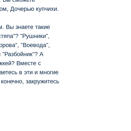
ом, Дочерью купчихи.
. Вы знаете такие
стяпа"? "Рушники",
орова", "Воевода",
 "Разбойник"? А
ккей? Вместе с
етесь в эти и многие
 конечно, закружитесь