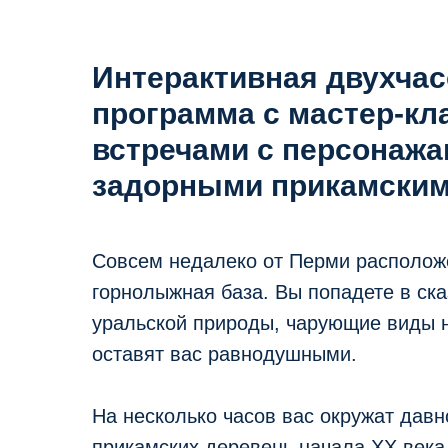
Интерактивная двухча
программа с мастер-кл
встречами с персонажа
задорными прикамским
Совсем недалеко от Перми располож
горнолыжная база. Вы попадете в ск
уральской природы, чарующие виды н
оставят вас равнодушными.
На несколько часов вас окружат дав
прикамских деревень начала XX века