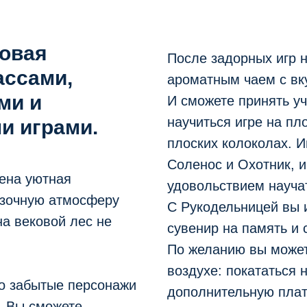
совая
После задорных игр н
ассами,
ароматным чаем с вк
ми и
И сможете принять уч
научиться игре на пл
и играми.
плоских колоколах. 
Соленос и Охотник, и
ена уютная
удовольствием научат
азочную атмосферу
С Рукодельницей вы 
а вековой лес не
сувенир на память и 
По желанию вы может
воздухе: покататься 
но забытые персонажи
дополнительную плат
. Вы сможете